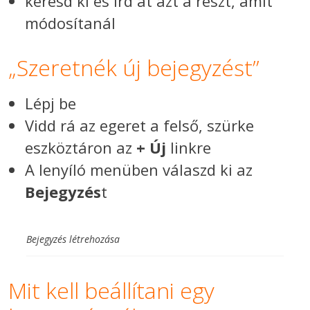
keresd ki és írd át azt a részt, amit
módosítanál
„Szeretnék új bejegyzést”
Lépj be
Vidd rá az egeret a felső, szürke
eszköztáron az
+ Új
linkre
A lenyíló menüben válaszd ki az
Bejegyzés
t
Bejegyzés létrehozása
Mit kell beállítani egy