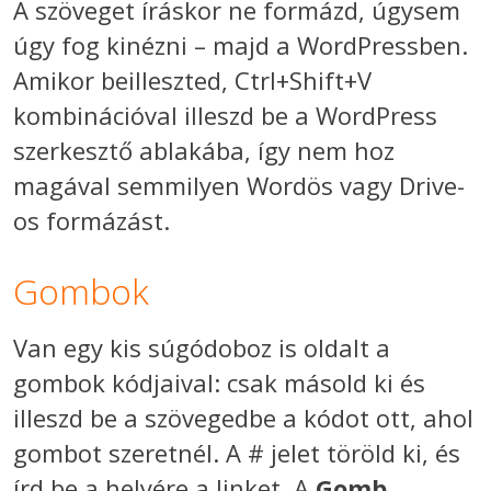
A szöveget íráskor ne formázd, úgysem
úgy fog kinézni – majd a WordPressben.
Amikor beilleszted, Ctrl+Shift+V
kombinációval illeszd be a WordPress
szerkesztő ablakába, így nem hoz
magával semmilyen Wordös vagy Drive-
os formázást.
Gombok
Van egy kis súgódoboz is oldalt a
gombok kódjaival: csak másold ki és
illeszd be a szövegedbe a kódot ott, ahol
gombot szeretnél. A # jelet töröld ki, és
írd be a helyére a linket. A
Gomb