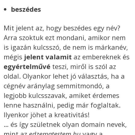
beszédes
Mit jelent az, hogy beszédes egy név?
Arra szoktuk ezt mondani, amikor nem
is igazán kulcsszó, de nem is márkanév,
mégis
jelent valamit
az embereknek és
egyértelművé
teszi, miről is szól az
oldal. Olyankor lehet jó választás, ha a
cégnév aránylag semmitmondó, a
legjobb kulcsszavak, amiket érdemes
lenne használni, pedig már foglaltak.
Ilyenkor jöhet a kreativitás!
… és így születnek olyan domain nevek,
mint az
edzematestem.hu
vagy a