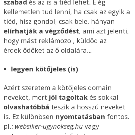
szabad
és az is a tiéd lehet. Elég
kellemetlen tud lenni, ha csak az egyik a
tiéd, hisz gondolj csak bele, hányan
elírhatják a végződést
, ami azt jelenti,
hogy mást reklámozol, küldöd az
érdeklődőket az ő oldalára…
legyen kötőjeles (is)
Azért szeretem a kötőjeles domain
neveket, mert
jól tagoltak
és sokkal
olvashatóbbá
teszik a hosszú neveket
is. Ez különösen
nyomtatásban
fontos.
pl.:
websiker-ugynokseg.hu
vagy