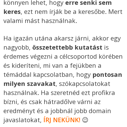
könnyen lehet, hogy
erre senki sem
keres
, ezt nem írják be a keresőbe. Mert
valami mást használnak.
Ha igazán utána akarsz járni, akkor egy
nagyobb,
összetettebb kutatást
is
érdemes végezni a célcsoportod körében
és kideríteni, mi van a fejükben a
témáddal kapcsolatban, hogy
pontosan
milyen szavakat
, szókapcsolatokat
használnak. Ha szeretnéd ezt profikra
bízni, és csak hátradőlve várni az
eredményt és a jobbnál jobb domain
javaslatokat,
ÍRJ NEKÜNK!
😉