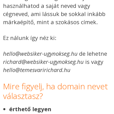
használhatod a saját neved vagy
cégneved, ami lássuk be sokkal inkább
márkaépítő, mint a szokásos címek.
Ez nálunk így néz ki:
hello@websiker-ugynokseg.hu
de lehetne
richard@websiker-ugynokseg.hu
is vagy
hello@temesvaririchard.hu
Mire figyelj, ha domain nevet
választasz?
érthető legyen