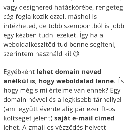
vagy designered hatáskörébe, rengeteg
cég foglalkozik ezzel, máshol is
intézheted, de több szempontból is jobb
egy kézben tudni ezeket. Így ha a
weboldalkészítőd tud benne segíteni,
szerintem használd ki! 😉
Egyébként
lehet domain neved
anélkül is, hogy weboldalad lenne
. És
hogy mégis mi értelme van ennek? Egy
domain névvel és a legkisebb tárhellyel
(ami együtt évente alig pár ezer ft-os
költséget jelent)
saját e-mail címed
lehet. A gmail-es végződés helyett