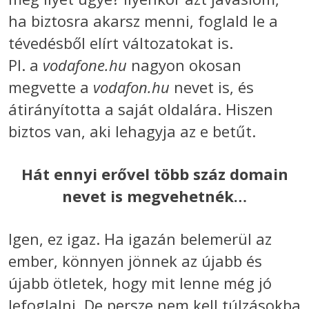
ha biztosra akarsz menni, foglald le a
tévedésből elírt változatokat is.
Pl. a
vodafone.hu
nagyon okosan
megvette a
vodafon.hu
nevet is, és
átirányította a saját oldalára. Hiszen
biztos van, aki lehagyja az e betűt.
Hát ennyi erővel több száz domain
nevet is megvehetnék…
Igen, ez igaz. Ha igazán belemerül az
ember, könnyen jönnek az újabb és
újabb ötletek, hogy mit lenne még jó
lefoglalni. De persze nem kell túlzásokba