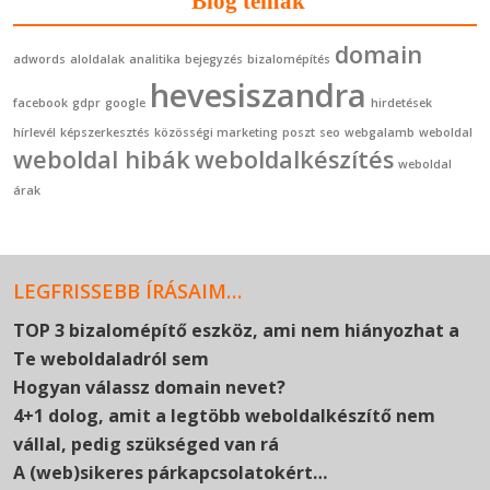
Blog témák
domain
adwords
aloldalak
analitika
bejegyzés
bizalomépítés
hevesiszandra
facebook
gdpr
google
hirdetések
hírlevél
képszerkesztés
közösségi marketing
poszt
seo
webgalamb
weboldal
weboldal hibák
weboldalkészítés
weboldal
árak
LEGFRISSEBB ÍRÁSAIM…
TOP 3 bizalomépítő eszköz, ami nem hiányozhat a
Te weboldaladról sem
Hogyan válassz domain nevet?
4+1 dolog, amit a legtöbb weboldalkészítő nem
vállal, pedig szükséged van rá
A (web)sikeres párkapcsolatokért…