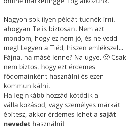
online marketinggel foglalkozunk.
Nagyon sok ilyen példát tudnék írni,
ahogyan Te is biztosan. Nem azt
mondom, hogy ez nem jó, és ne vedd
meg! Legyen a Tiéd, hiszen emlékszel…
Fájna, ha másé lenne? Na ugye. 🙂 Csak
nem biztos, hogy ezt érdemes
fődomainként használni és ezen
kommunikálni.
Ha leginkább hozzád kötődik a
vállalkozásod, vagy személyes márkát
építesz, akkor érdemes lehet a
saját
nevedet
használni!