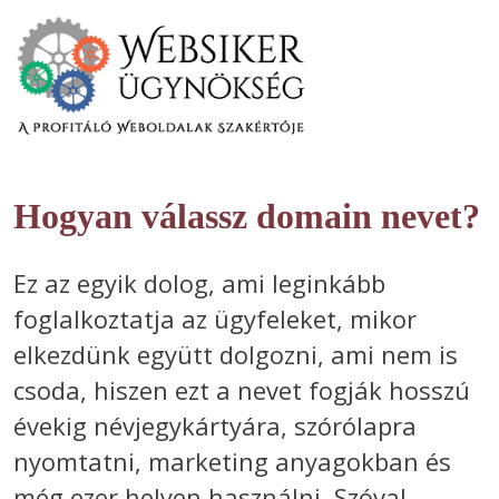
Hogyan válassz domain nevet?
Ez az egyik dolog, ami leginkább
foglalkoztatja az ügyfeleket, mikor
elkezdünk együtt dolgozni, ami nem is
csoda, hiszen ezt a nevet fogják hosszú
évekig névjegykártyára, szórólapra
nyomtatni, marketing anyagokban és
még ezer helyen használni. Szóval