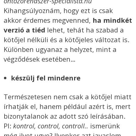
ontozorendszer-specialista.hu
Kihangsúlyoznám, hogy ezt is csak
akkor érdemes megvenned,
ha mindkét
verzió a tiéd
lehet, tehát ha szabad a
kötőjel nélküli és a kötőjeles változat is.
Különben ugyanaz a helyzet, mint a
végződések esetében…
készülj fel mindenre
Természetesen nem csak a kötőjel miatt
írhatják el, hanem például azért is, mert
bizonytalanok az adott szó leírásában.
Pl:
kontrol, control, controll..
ismerünk
még ilyet ugye? Ilyenkor azt javaslom,