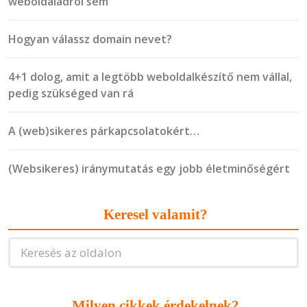
weboldaladról sem
Hogyan válassz domain nevet?
4+1 dolog, amit a legtöbb weboldalkészítő nem vállal,
pedig szükséged van rá
A (web)sikeres párkapcsolatokért…
(Websikeres) iránymutatás egy jobb életminőségért
Keresel valamit?
Milyen cikkek érdekelnek?