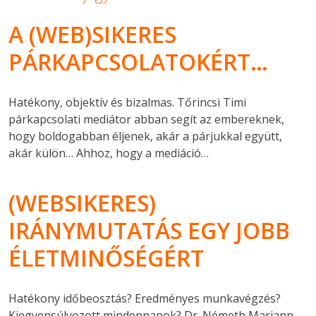
A (WEB)SIKERES
PÁRKAPCSOLATOKÉRT…
Hatékony, objektív és bizalmas. Tőrincsi Timi
párkapcsolati mediátor abban segít az embereknek,
hogy boldogabban éljenek, akár a párjukkal együtt,
akár külön… Ahhoz, hogy a mediáció…
(WEBSIKERES)
IRÁNYMUTATÁS EGY JOBB
ÉLETMINŐSÉGÉRT
Hatékony időbeosztás? Eredményes munkavégzés?
Kiegyensúlyozott mindennapok? Dr. Németh Mariann,