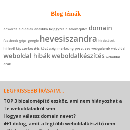
Blog témák
domain
adwords
aloldalak
analitika
bejegyzés
bizalomépítés
hevesiszandra
facebook
gdpr
google
hirdetések
hírlevél
képszerkesztés
közösségi marketing
poszt
seo
webgalamb
weboldal
weboldal hibák
weboldalkészítés
weboldal
árak
LEGFRISSEBB ÍRÁSAIM…
TOP 3 bizalomépítő eszköz, ami nem hiányozhat a
Te weboldaladról sem
Hogyan válassz domain nevet?
4+1 dolog, amit a legtöbb weboldalkészítő nem