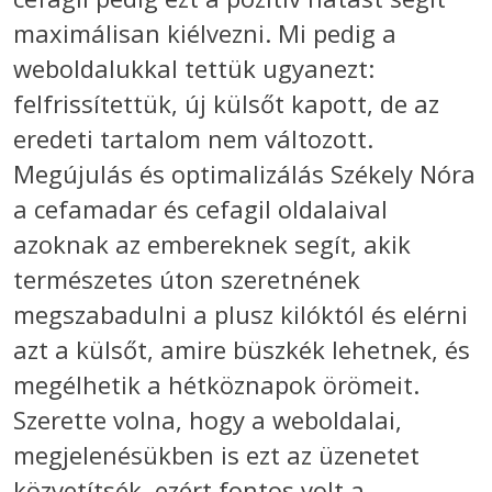
maximálisan kiélvezni. Mi pedig a
weboldalukkal tettük ugyanezt:
felfrissítettük, új külsőt kapott, de az
eredeti tartalom nem változott.
Megújulás és optimalizálás Székely Nóra
a cefamadar és cefagil oldalaival
azoknak az embereknek segít, akik
természetes úton szeretnének
megszabadulni a plusz kilóktól és elérni
azt a külsőt, amire büszkék lehetnek, és
megélhetik a hétköznapok örömeit.
Szerette volna, hogy a weboldalai,
megjelenésükben is ezt az üzenetet
közvetítsék, ezért fontos volt a