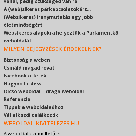
vállal, pedig szükséged van rá
A (web)sikeres párkapcsolatokért…
(Websikeres) iránymutatás egy jobb
életminőségért
Websikeres alapokra helyeztük a Parlamentkő
weboldalát
MILYEN BEJEGYZÉSEK ÉRDEKELNEK?
Biztonság a weben
Csináld magad rovat
Facebook ötletek
Hogyan hirdess
Olcsó weboldal – drága weboldal
Referencia
Tippek a weboldaladhoz
Vállalkozói találkozók
WEBOLDAL-KIVITELEZES.HU
A weboldal üzemeltetője: